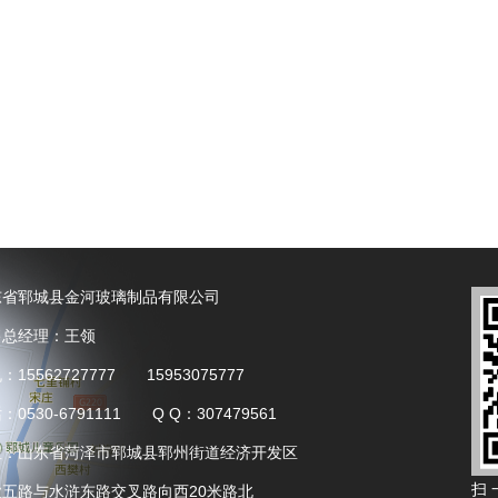
东省郓城县金河玻璃制品有限公司
售总经理：王领
：15562727777 15953075777
：0530-6791111 Q Q：307479561
址：山东省菏泽市郓城县郓州街道经济开发区
扫 
业五路与水浒东路交叉路向西20米路北