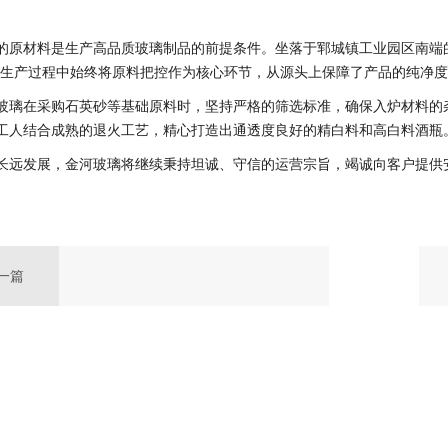
的原材料是生产高品质玻璃制品的前提条件。坐落于郓城镇工业园区南端
在生产过程中始终将原料把控作为核心环节，从源头上保障了产品的纯净
玻璃在采购石英砂等基础原料时，坚持严格的筛选标准，确保入炉材料的
工人结合成熟的退火工艺，精心打造出通透度良好的精白料和高白料酒瓶
长远发展，金河玻璃将继续秉持坦诚、守信的运营宗旨，竭诚向客户提供
一篇
大门迎客商考察，金河玻璃展现玻璃酒瓶真实生产面貌