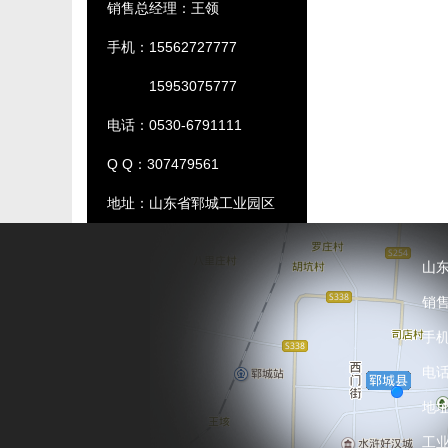
销售总经理：王领
手机：15562727777
15953075777
电话：0530-6791111
Q Q：307479561
地址：山东省郓城工业园区
山
销
手机
电话
地
工