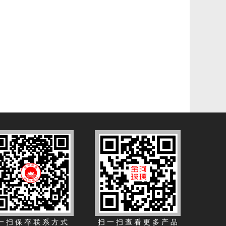
一 扫 保 存 联 系 方 式 扫 一 扫 查 看 更 多 产 品